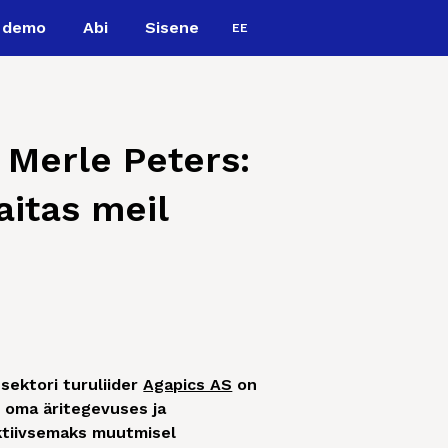
i demo
Abi
Sisene
EE
 Merle Peters:
aitas meil
sektori turuliider
Agapics AS
on
t oma äritegevuses ja
ktiivsemaks muutmisel