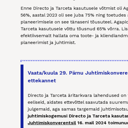
Enne Directo ja Tarceta kasutusele võtmist oli 
56%, aastal 2023 oli see juba 75% ning toetude
planeerimisele on see tänaseni tõusuteel. Agapics
Tarceta kasutusele võttu tõusnud 65% võrra. Li
efektiivsemalt hallata oma toote- ja kliendian
planeerimist ja juhtimist.
Vaata/kuula 29. Pärnu Juhtimiskonvere
ettekannet
Directo ja Tarceta äritarkvara lahendused on 
eeliseid, aidates ettevõttel saavutada suurema
julgemaid, aga samas targemaid juhtimisots
juhtimiskogemusi Directo ja Tarceta kasut
Juhtimiskonverentsil
16. mail 2024 toimun