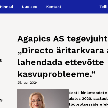
Hinnad
Uudised
Kontakt
Tell
Agapics AS tegevjuht
„Directo äritarkvara 
s
lahendada ettevõtte
kasvuprobleeme.“
25. apr 2024
Eesti kinketoodete 
alates 2020. aastas
as
tööprotsesside efe