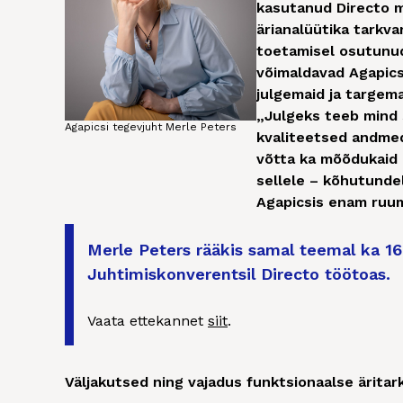
kasutanud Directo m
ärianalüütika tarkv
toetamisel osutunud
võimaldavad Agapicsi
julgemaid ja targema
„Julgeks teeb mind 
Agapicsi tegevjuht Merle Peters
kvaliteetsed andmed,
võtta ka mõõdukaid 
sellele – kõhutunde
Agapicsis enam ruumi
Merle Peters rääkis samal teemal ka 16
Juhtimiskonverentsil Directo töötoas.
Vaata ettekannet
siit
.
Väljakutsed ning vajadus funktsionaalse äritark