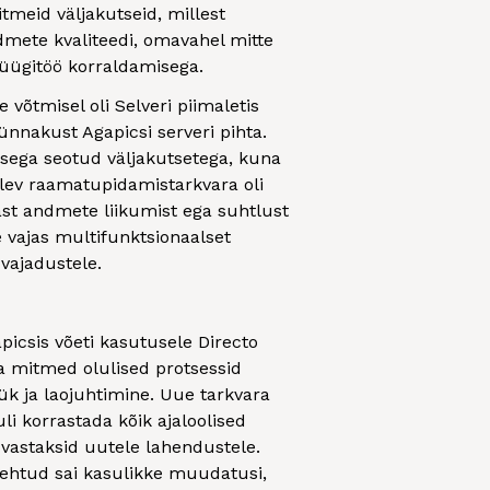
tmeid väljakutseid, millest
dmete kvaliteedi, omavahel mitte
üügitöö korraldamisega.
võtmisel oli Selveri piimaletis
ünnakust Agapicsi serveri pihta.
isega seotud väljakutsetega, kuna
olev raamatupidamistarkvara oli
st andmete liikumist ega suhtlust
e vajas multifunktsionaalset
vajadustele.
apicsis võeti kasutusele Directo
a mitmed olulised protsessid
k ja laojuhtimine. Uue tarkvara
li korrastada kõik ajaloolised
vastaksid uutele lahendustele.
 tehtud sai kasulikke muudatusi,