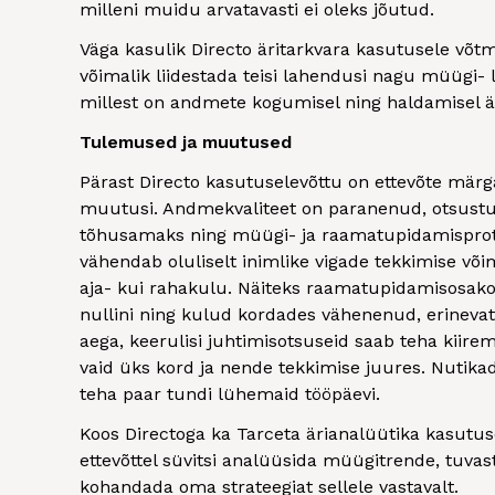
milleni muidu arvatavasti ei oleks jõutud.
Väga kasulik Directo äritarkvara kasutusele võtmi
võimalik liidestada teisi lahendusi nagu müügi- l
millest on andmete kogumisel ning haldamisel ä
Tulemused ja muutused
Pärast Directo kasutuselevõttu on ettevõte märg
muutusi. Andmekvaliteet on paranenud, otsust
tõhusamaks ning müügi- ja raamatupidamisprots
vähendab oluliselt inimlike vigade tekkimise või
aja- kui rahakulu. Näiteks raamatupidamisosak
nullini ning kulud kordades vähenenud, erineva
aega, keerulisi juhtimisotsuseid saab teha kiir
vaid üks kord ja nende tekkimise juures. Nutikad 
teha paar tundi lühemaid tööpäevi.
Koos Directoga ka Tarceta ärianalüütika kasutu
ettevõttel süvitsi analüüsida müügitrende, tuva
kohandada oma strateegiat sellele vastavalt.