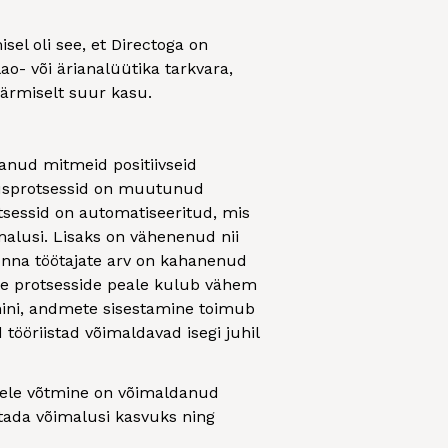
sel oli see, et Directoga on
ao- või ärianalüütika tarkvara,
ärmiselt suur kasu.
anud mitmeid positiivseid
usprotsessid on muutunud
essid on automatiseeritud, mis
malusi. Lisaks on vähenenud nii
onna töötajate arv on kahanenud
te protsesside peale kulub vähem
emini, andmete sisestamine toimub
tööriistad võimaldavad isegi juhil
sele võtmine on võimaldanud
stada võimalusi kasvuks ning