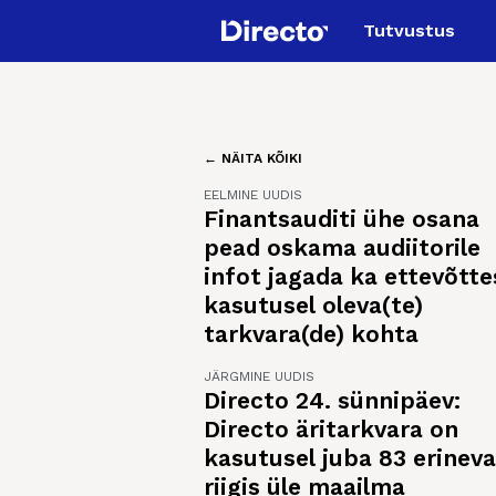
Tutvustus
← NÄITA KÕIKI
EELMINE UUDIS
Finantsauditi ühe osana
pead oskama audiitorile
infot jagada ka ettevõtte
kasutusel oleva(te)
tarkvara(de) kohta
JÄRGMINE UUDIS
Directo 24. sünnipäev:
Directo äritarkvara on
kasutusel juba 83 erinev
riigis üle maailma