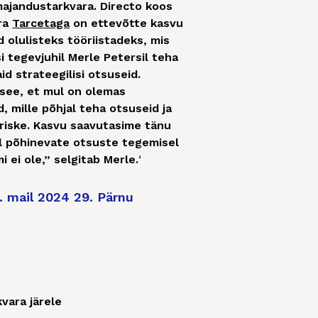
ajandustarkvara. Directo koos
ara
Tarcetaga
on ettevõtte kasvu
 olulisteks tööriistadeks, mis
 tegevjuhil Merle Petersil teha
id strateegilisi otsuseid.
see, et mul on olemas
 mille põhjal teha otsuseid ja
riske. Kasvu saavutasime tänu
l põhinevate otsuste tegemisel
 ei ole,” selgitab Merle.
‘
. mail 2024 29. Pärnu
vara järele