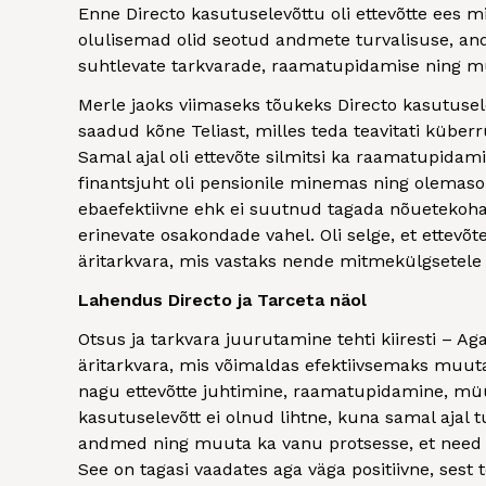
Enne Directo kasutuselevõttu oli ettevõtte ees mi
olulisemad olid seotud andmete turvalisuse, an
suhtlevate tarkvarade, raamatupidamise ning m
Merle jaoks viimaseks tõukeks Directo kasutusele 
saadud kõne Teliast, milles teda teavitati küberr
Samal ajal oli ettevõte silmitsi ka raamatupidam
finantsjuht oli pensionile minemas ning olemas
ebaefektiivne ehk ei suutnud tagada nõuetekoha
erinevate osakondade vahel. Oli selge, et ettevõt
äritarkvara, mis vastaks nende mitmekülgsetele 
Lahendus Directo ja Tarceta näol
Otsus ja tarkvara juurutamine tehti kiiresti – Ag
äritarkvara, mis võimaldas efektiivsemaks muut
nagu ettevõtte juhtimine, raamatupidamine, müü
kasutuselevõtt ei olnud lihtne, kuna samal ajal tu
andmed ning muuta ka vanu protsesse, et need 
See on tagasi vaadates aga väga positiivne, sest